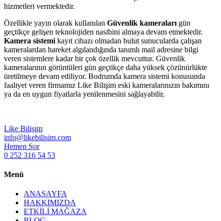
hizmetleri vermektedir.
Özellikle yayın olarak kullanılan
Güvenlik kameraları
gün
geçtikçe gelişen teknolojiden nasibini almaya devam etmektedir.
Kamera sistemi
kayıt cihazı olmadan bulut sunucularda çalışan
kameralardan hareket algılandığında tanımlı mail adresine bilgi
veren sistemlere kadar bir çok özellik mevcuttur. Güvenlik
kameralarının görüntüleri gün geçtikçe daha yüksek çözünürlükte
üretilmeye devam ediliyor. Bodrumda kamera sistemi konusunda
faaliyet veren firmamız Like Bilişim eski kameralarınızın bakımını
ya da en uygun fiyatlarla yenilenmesini sağlayabilir.
Like Bilişim
info@likebilisim.com
Hemen Sor
0 252 316 54 53
Menü
ANASAYFA
HAKKIMIZDA
ETKİLİ MAĞAZA
BLOG