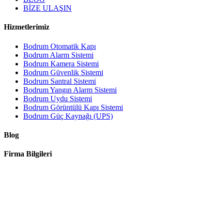
BİZE ULAŞIN
Hizmetlerimiz
Bodrum Otomatik Kapı
Bodrum Alarm Sistemi
Bodrum Kamera Sistemi
Bodrum Güvenlik Sistemi
Bodrum Santral Sistemi
Bodrum Yangın Alarm Sistemi
Bodrum Uydu Sistemi
Bodrum Görüntülü Kapı Sistemi
Bodrum Güç Kaynağı (UPS)
Blog
Firma Bilgileri
0 252 316 54 53
info@likebilisim.com
Konacık Mah. Atatürk Bulvarı No : 118/9 Bodrum - Muğla -
TÜRKİYE