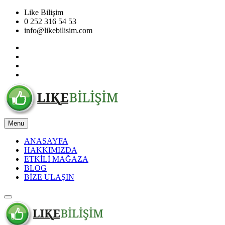
Like Bilişim
0 252 316 54 53
info@likebilisim.com
Menu
ANASAYFA
HAKKIMIZDA
ETKİLİ MAĞAZA
BLOG
BİZE ULAŞIN